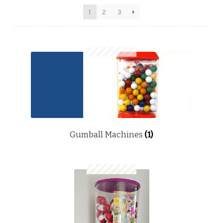
1
2
3
Gumball Machines
(1)