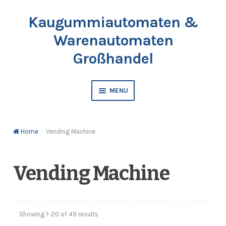
Kaugummiautomaten &
Skip
Skip
to
to
Warenautomaten
navigation
content
Großhandel
MENU
Vending Machine
Home
Vending Machine
Bubblegum
Balls
Vending Machine
Toy Capsules
Showing 1–20 of 49 results
Catalogue & Price List