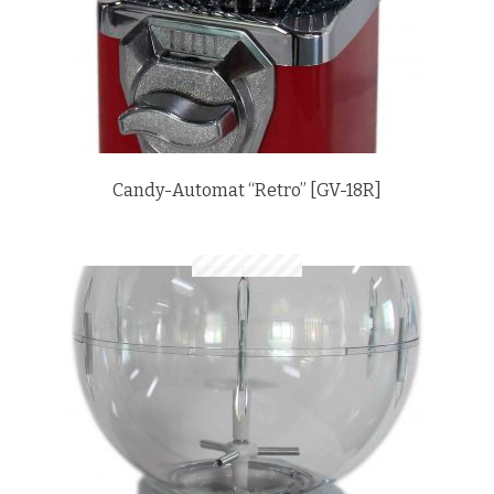
Candy-Automat “Retro” [GV-18R]