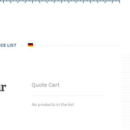
CE LIST
ür
Quote Cart
No products in the list