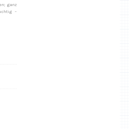
en; ganz
uchtig –