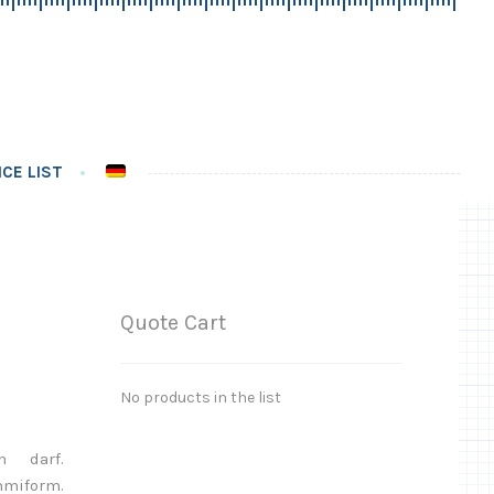
CE LIST
Quote Cart
No products in the list
n darf.
mmiform.