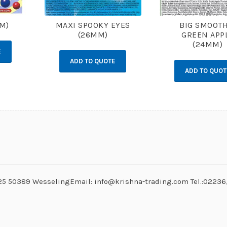
MM)
MAXI SPOOKY EYES
BIG SMOOTH
(26MM)
GREEN APP
(24MM)
E
ADD TO QUOTE
ADD TO QUOT
. 25 50389 WesselingEmail: info@krishna-trading.com Tel.:0223