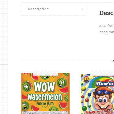
Description
Desc
AZO frei
bestimm