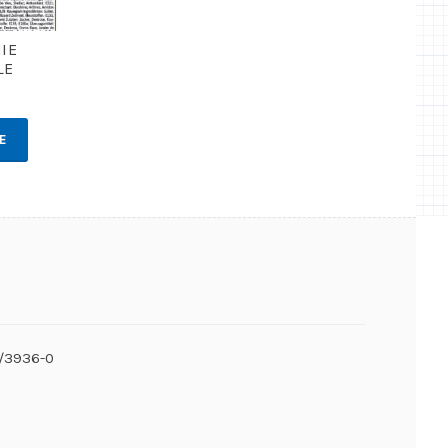
IE
LE
E
6/3936-0