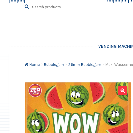
Skip
Skip
Search
SEARCH
for:
to
to
navigation
content
VENDING MACHI
Home
Bubblegum
26mm Bubblegum
Maxi Wasserme
🔍