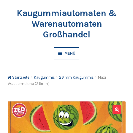
Kaugummiautomaten &
Zur
Springe
Navigation
zum
Warenautomaten
springen
Inhalt
Großhandel
MENÜ
Automaten
Startseite
Kaugummis
26 mm Kaugummis
Maxi
Kaugummis
Wassermelone (26mm)
Bälle & Springbälle
Kapselfüllware
🔍
Katalog & Preisliste bestellen