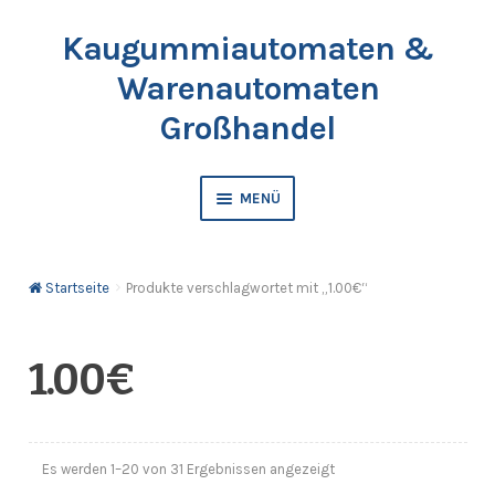
Kaugummiautomaten &
Zur
Springe
Navigation
zum
Warenautomaten
springen
Inhalt
Großhandel
MENÜ
Automaten
Startseite
Produkte verschlagwortet mit „1.00€“
Kaugummis
Bälle & Springbälle
1.00€
Kapselfüllware
Es werden 1–20 von 31 Ergebnissen angezeigt
Katalog & Preisliste bestellen