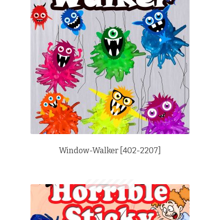
Window-Walker [402-2207]