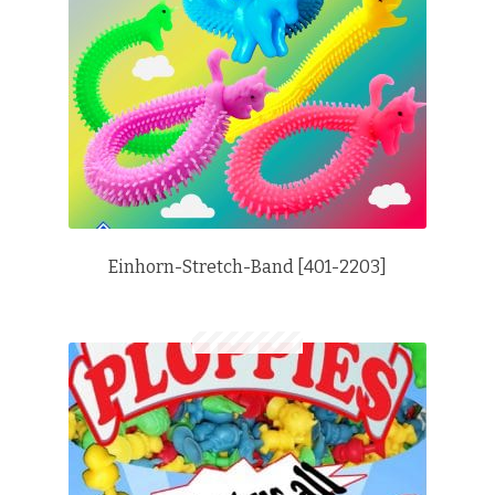
Einhorn-Stretch-Band [401-2203]