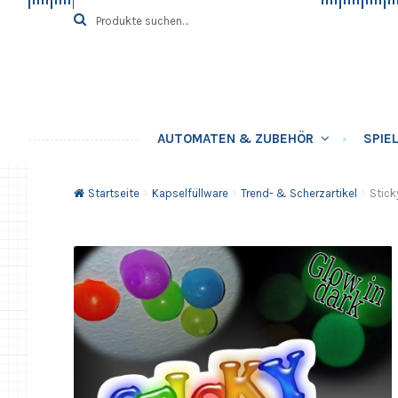
Zur
Springe
Suche
SUCHE
nach:
Navigation
zum
springen
Inhalt
AUTOMATEN & ZUBEHÖR
SPIE
Startseite
Kapselfüllware
Trend- & Scherzartikel
Stick