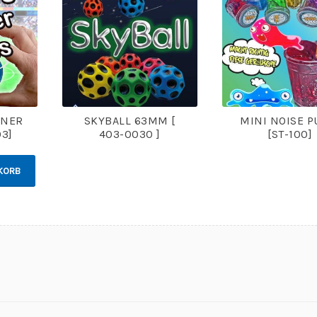
ER 6
SKYBALL 63MM [
MINI NOISE P
3]
403-0030 ]
[ST-100]
KORB