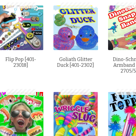
Flip Pop [401-
Goliath Glitter
Dino-Sch
23018]
Duck [401-2302]
Armband 
2705/5