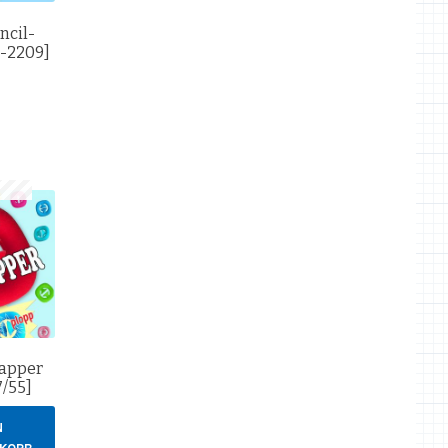
ncil-
1-2209]
apper
7/55]
N