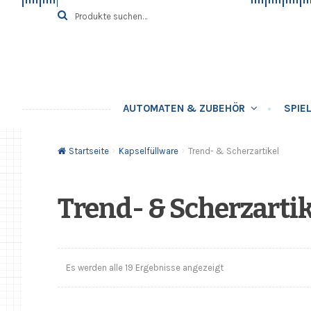
Zur
Springe
Suche
SUCHE
nach:
Navigation
zum
springen
Inhalt
AUTOMATEN & ZUBEHÖR
SPIE
Startseite
Kapselfüllware
Trend- & Scherzartikel
Trend- & Scherzartik
Es werden alle 19 Ergebnisse angezeigt