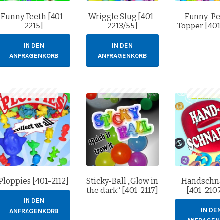
Funny Teeth [401-
Wriggle Slug [401-
Funny-Pe
2215]
2213/55]
Topper [40
IN DEN
IN DEN
ANFRAGENKORB
ANFRAGENKORB
Ploppies [401-2112]
Sticky-Ball „Glow in
Handschn
the dark“ [401-2117]
[401-210
IN DEN
IN DE
ANFRAGENKORB