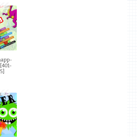
napp-
[401-
5]