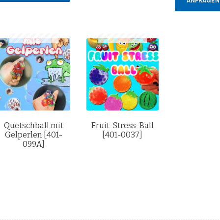
ANFRAGEN
Quetschball mit
Fruit-Stress-Ball
Gelperlen [401-
[401-0037]
099A]