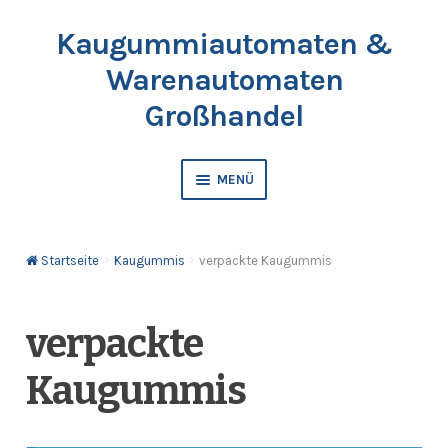
Kaugummiautomaten &
Zur
Springe
Navigation
zum
Warenautomaten
springen
Inhalt
Großhandel
MENÜ
Automaten
Startseite
Kaugummis
verpackte Kaugummis
Kaugummis
Bälle & Springbälle
verpackte
Kaugummis
Kapselfüllware
Katalog & Preisliste bestellen