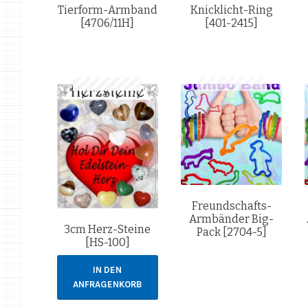
Tierform-Armband
Knicklicht-Ring
[4706/11H]
[401-2415]
Freundschafts-
Armbänder Big-
3cm Herz-Steine
Pack [2704-5]
[HS-100]
IN DEN
ANFRAGENKORB