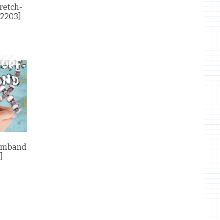
retch-
-2203]
rmband
]