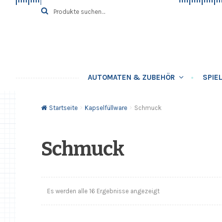
Zur
Springe
Suche
SUCHE
nach:
Navigation
zum
springen
Inhalt
AUTOMATEN & ZUBEHÖR
SPIE
Startseite
Kapselfüllware
Schmuck
Schmuck
Es werden alle 16 Ergebnisse angezeigt