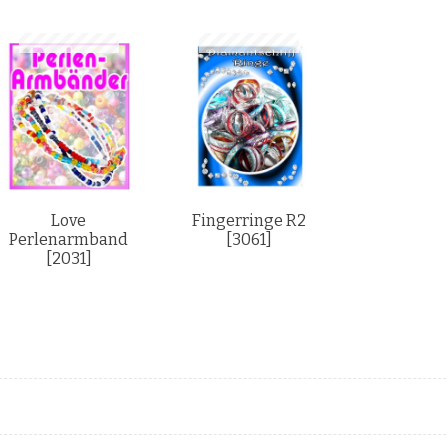
Love
Fingerringe R2
Perlenarmband
[3061]
[2031]