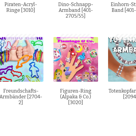
Piraten-Acryl-
Dino-Schnapp-
Einhorn-St
Ringe [3010]
Armband [401-
Band [401
2705/55]
Freundschafts-
Figuren-Ring
Totenkopfa
Armbänder [2704-
(Alpaka & Co.)
[2094
2]
[3020]