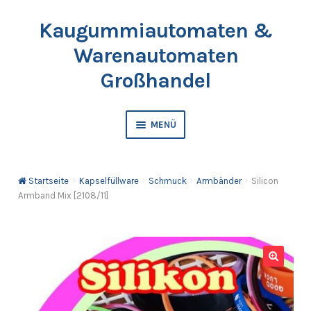
Kaugummiautomaten &
Zur
Springe
Navigation
zum
Warenautomaten
springen
Inhalt
Großhandel
MENÜ
Automaten
Startseite
Kapselfüllware
Schmuck
Armbänder
Silicon
Kaugummis
Armband Mix [2108/11]
Bälle & Springbälle
Kapselfüllware
🔍
Katalog & Preisliste bestellen