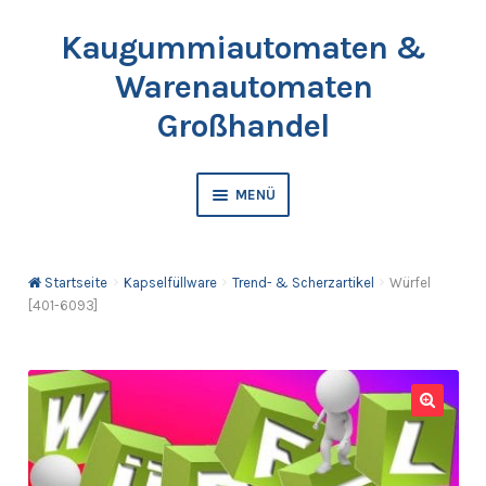
Kaugummiautomaten &
Zur
Springe
Navigation
zum
Warenautomaten
springen
Inhalt
Großhandel
MENÜ
Automaten
Startseite
Kapselfüllware
Trend- & Scherzartikel
Würfel
Kaugummis
[401-6093]
Bälle & Springbälle
Kapselfüllware
🔍
Katalog & Preisliste bestellen