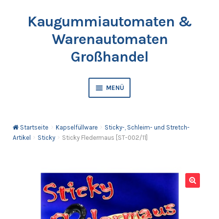
Kaugummiautomaten &
Zur
Springe
Navigation
zum
Warenautomaten
springen
Inhalt
Großhandel
MENÜ
Automaten
Startseite
Kapselfüllware
Sticky-, Schleim- und Stretch-
Kaugummis
Artikel
Sticky
Sticky Fledermaus [ST-002/11]
Bälle & Springbälle
Kapselfüllware
🔍
Katalog & Preisliste bestellen