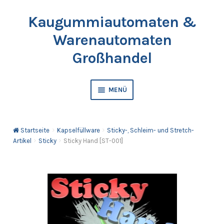
Kaugummiautomaten &
Zur
Springe
Navigation
zum
Warenautomaten
springen
Inhalt
Großhandel
MENÜ
Automaten
Startseite
Kapselfüllware
Sticky-, Schleim- und Stretch-
Kaugummis
Artikel
Sticky
Sticky Hand [ST-001]
Bälle & Springbälle
Kapselfüllware
Katalog & Preisliste bestellen