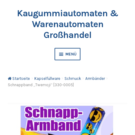
Kaugummiautomaten &
Zur
Springe
Navigation
zum
Warenautomaten
springen
Inhalt
Großhandel
MENÜ
Automaten
Startseite
Kapselfüllware
Schmuck
Armbänder
Kaugummis
Schnappband „Twemoji“ [330-0005]
Bälle & Springbälle
Kapselfüllware
Katalog & Preisliste bestellen