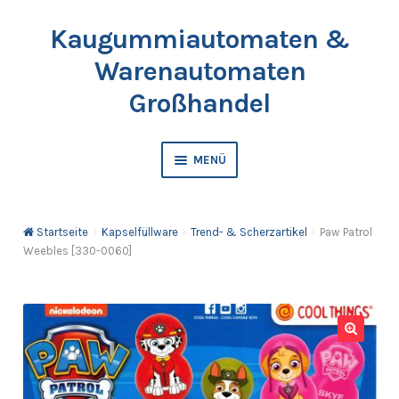
Kaugummiautomaten &
Zur
Springe
Navigation
zum
Warenautomaten
springen
Inhalt
Großhandel
MENÜ
Automaten
Startseite
Kapselfüllware
Trend- & Scherzartikel
Paw Patrol
Kaugummis
Weebles [330-0060]
Bälle & Springbälle
Kapselfüllware
🔍
Katalog & Preisliste bestellen