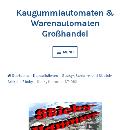
Kaugummiautomaten &
Zur
Springe
Navigation
zum
Warenautomaten
springen
Inhalt
Großhandel
MENÜ
Automaten
Startseite
Kapselfüllware
Sticky-, Schleim- und Stretch-
Kaugummis
Artikel
Sticky
Sticky Hammer [ST-010]
Bälle & Springbälle
Kapselfüllware
Katalog & Preisliste bestellen