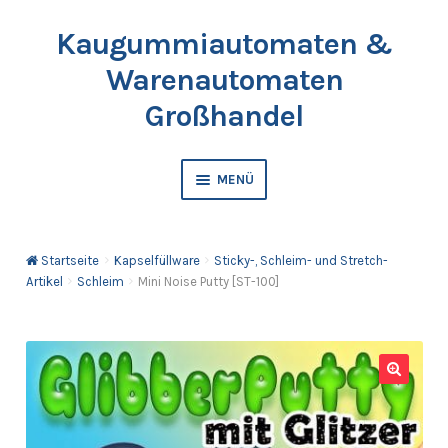
Kaugummiautomaten &
Zur
Springe
Navigation
zum
Warenautomaten
springen
Inhalt
Großhandel
MENÜ
Automaten
Startseite
Kapselfüllware
Sticky-, Schleim- und Stretch-
Kaugummis
Artikel
Schleim
Mini Noise Putty [ST-100]
Bälle & Springbälle
Kapselfüllware
🔍
Katalog & Preisliste bestellen