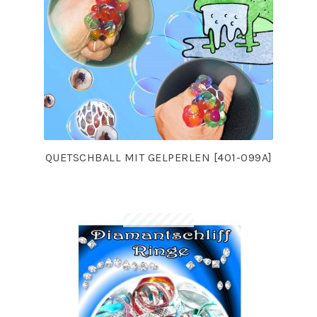
QUETSCHBALL MIT GELPERLEN [401-099A]