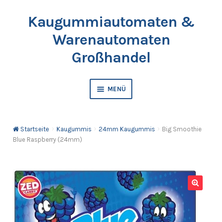
Kaugummiautomaten &
Zur
Springe
Navigation
zum
Warenautomaten
springen
Inhalt
Großhandel
MENÜ
Automaten
Startseite
Kaugummis
24mm Kaugummis
Big Smoothie
Kaugummis
Blue Raspberry (24mm)
Bälle & Springbälle
Kapselfüllware
🔍
Katalog & Preisliste bestellen