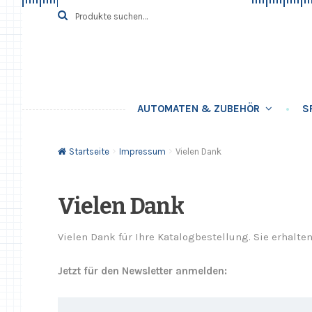
Zur
Springe
Suche
SUCHE
nach:
Navigation
zum
springen
Inhalt
AUTOMATEN & ZUBEHÖR
S
Startseite
Impressum
Vielen Dank
Vielen Dank
Vielen Dank für Ihre Katalogbestellung. Sie erhalt
Jetzt für den Newsletter anmelden: