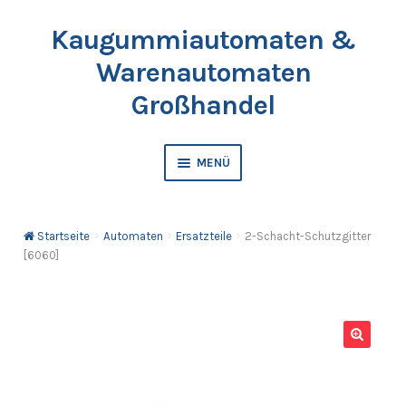
Kaugummiautomaten &
Zur
Springe
Navigation
zum
Warenautomaten
springen
Inhalt
Großhandel
MENÜ
Automaten
Startseite
Automaten
Ersatzteile
2-Schacht-Schutzgitter
Kaugummis
[6060]
Bälle & Springbälle
Kapselfüllware
🔍
Katalog & Preisliste bestellen