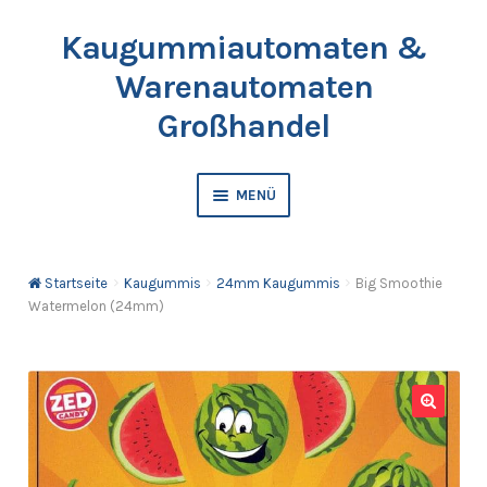
Kaugummiautomaten &
Zur
Springe
Navigation
zum
Warenautomaten
springen
Inhalt
Großhandel
MENÜ
Automaten
Startseite
Kaugummis
24mm Kaugummis
Big Smoothie
Kaugummis
Watermelon (24mm)
Bälle & Springbälle
Kapselfüllware
🔍
Katalog & Preisliste bestellen