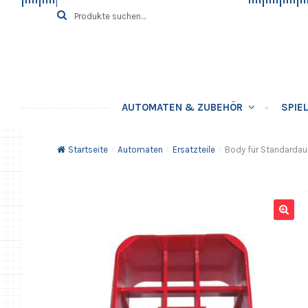
Zur
Springe
Suche
SUCHE
nach:
Navigation
zum
springen
Inhalt
AUTOMATEN & ZUBEHÖR
SPIE
Startseite
Automaten
Ersatzteile
Body für Standardau
🔍