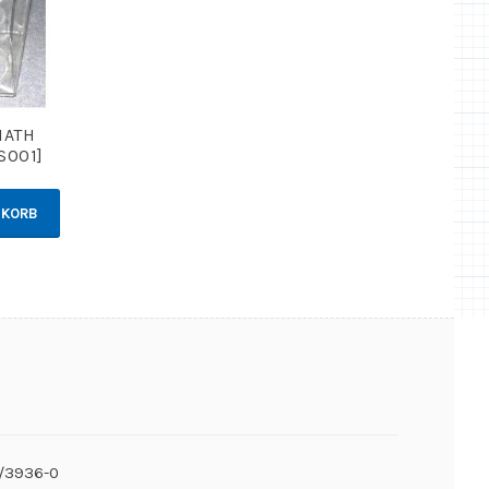
IATH
S001]
NKORB
6/3936-0