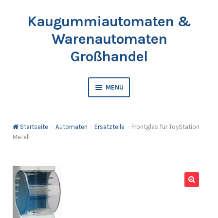
Kaugummiautomaten &
Zur
Springe
Navigation
zum
Warenautomaten
springen
Inhalt
Großhandel
MENÜ
Automaten
Startseite
Automaten
Ersatzteile
Frontglas für ToyStation
Kaugummis
Metall
Bälle & Springbälle
Kapselfüllware
🔍
Katalog & Preisliste bestellen