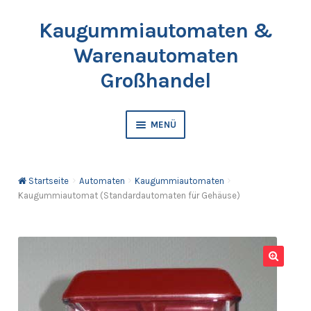
Kaugummiautomaten &
Zur
Springe
Navigation
zum
Warenautomaten
springen
Inhalt
Großhandel
MENÜ
Automaten
Startseite
Automaten
Kaugummiautomaten
Kaugummis
Kaugummiautomat (Standardautomaten für Gehäuse)
Bälle & Springbälle
Kapselfüllware
🔍
Katalog & Preisliste bestellen