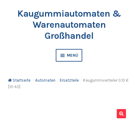
Kaugummiautomaten &
Zur
Springe
Navigation
zum
Warenautomaten
springen
Inhalt
Großhandel
MENÜ
Automaten
Startseite
Automaten
Ersatzteile
Kaugummiverteiler 0,10 €
Kaugummis
[10-A5]
Bälle & Springbälle
Kapselfüllware
🔍
Katalog & Preisliste bestellen