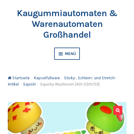
Kaugummiautomaten &
Zur
Springe
Navigation
zum
Warenautomaten
springen
Inhalt
Großhandel
MENÜ
Automaten
Startseite
Kapselfüllware
Sticky-, Schleim- und Stretch-
Kaugummis
Artikel
Squishi
Squishy-Mushroom [401-2301/55]
Bälle & Springbälle
Kapselfüllware
🔍
Katalog & Preisliste bestellen