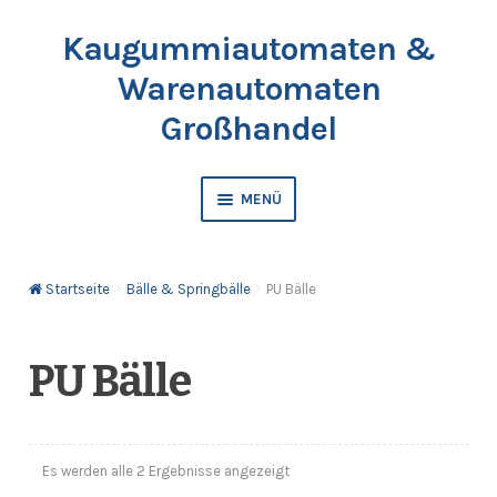
Kaugummiautomaten &
Zur
Springe
Navigation
zum
Warenautomaten
springen
Inhalt
Großhandel
MENÜ
Automaten
Startseite
Bälle & Springbälle
PU Bälle
Kaugummis
Bälle & Springbälle
PU Bälle
Kapselfüllware
Es werden alle 2 Ergebnisse angezeigt
Katalog & Preisliste bestellen