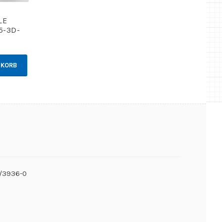
LE
5-3D-
NKORB
6/3936-0