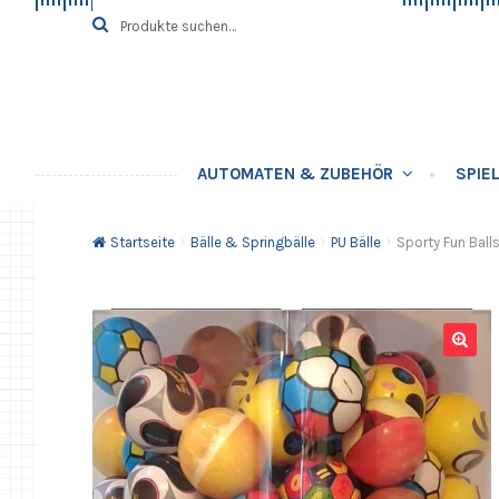
Zur
Springe
Suche
SUCHE
nach:
Navigation
zum
springen
Inhalt
AUTOMATEN & ZUBEHÖR
SPIE
Startseite
Bälle & Springbälle
PU Bälle
Sporty Fun Bal
🔍