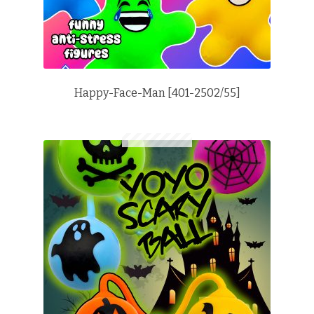
Happy-Face-Man [401-2502/55]