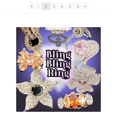
1
2
3
4
5
6
Anfragen-Korb