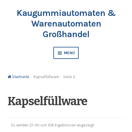
Kaugummiautomaten &
Zur
Springe
Navigation
zum
Warenautomaten
springen
Inhalt
Großhandel
MENÜ
Automaten
Startseite
Kapselfüllware
Seite 2
Kaugummis
Bälle & Springbälle
Kapselfüllware
Kapselfüllware
Es werden 21–40 von 108 Ergebnissen angezeigt
Katalog & Preisliste bestellen