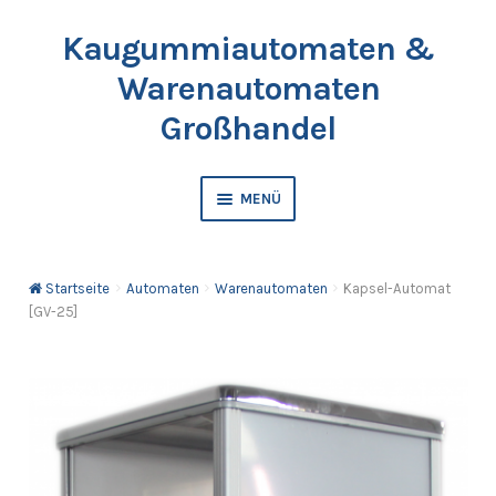
Kaugummiautomaten &
Zur
Springe
Navigation
zum
Warenautomaten
springen
Inhalt
Großhandel
MENÜ
Automaten
Startseite
Automaten
Warenautomaten
Kapsel-Automat
Kaugummis
[GV-25]
Bälle & Springbälle
Kapselfüllware
Katalog & Preisliste bestellen