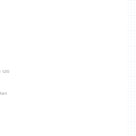
= 120
rten