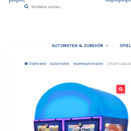
Zur
Springe
Suche
SUCHE
nach:
Navigation
zum
springen
Inhalt
AUTOMATEN & ZUBEHÖR
SPIE
Startseite
Automaten
Warenautomaten
Smart Capsul
🔍