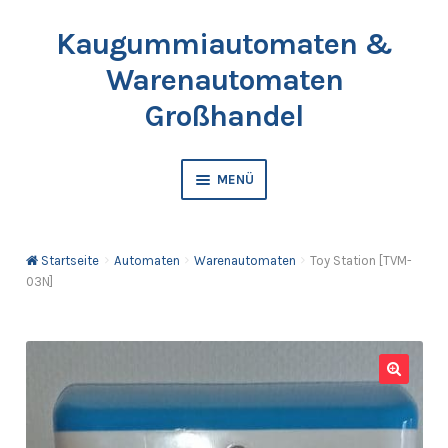
Kaugummiautomaten &
Zur
Springe
Navigation
zum
Warenautomaten
springen
Inhalt
Großhandel
MENÜ
Automaten
Startseite
Automaten
Warenautomaten
Toy Station [TVM-
Kaugummis
03N]
Bälle & Springbälle
Kapselfüllware
🔍
Katalog & Preisliste bestellen