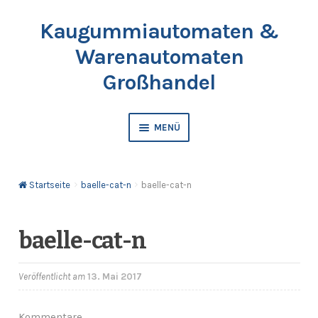
Kaugummiautomaten &
Zur
Springe
Navigation
zum
Warenautomaten
springen
Inhalt
Großhandel
MENÜ
Automaten
Startseite
baelle-cat-n
baelle-cat-n
Kaugummis
Bälle & Springbälle
baelle-cat-n
Kapselfüllware
Veröffentlicht am
13. Mai 2017
Katalog & Preisliste bestellen
Kommentare