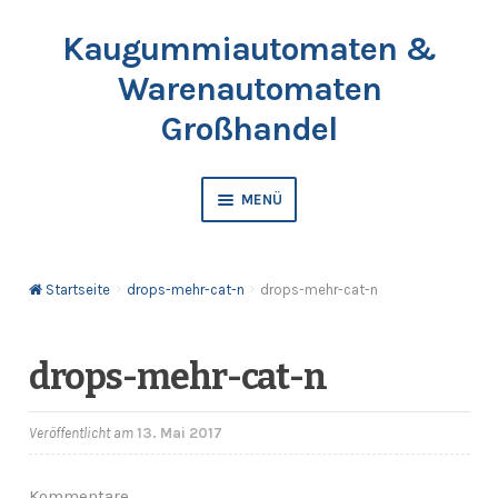
Kaugummiautomaten &
Zur
Springe
Navigation
zum
Warenautomaten
springen
Inhalt
Großhandel
MENÜ
Automaten
Startseite
drops-mehr-cat-n
drops-mehr-cat-n
Kaugummis
Bälle & Springbälle
drops-mehr-cat-n
Kapselfüllware
Veröffentlicht am
13. Mai 2017
Katalog & Preisliste bestellen
Kommentare