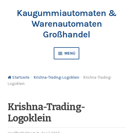
Kaugummiautomaten &
Zur
Springe
Navigation
zum
Warenautomaten
springen
Inhalt
Großhandel
MENÜ
Automaten
Startseite
Krishna-Trading-Logoklein
Krishna-Trading-
Kaugummis
Logoklein
Bälle & Springbälle
Krishna-Trading-
Kapselfüllware
Logoklein
Katalog & Preisliste bestellen