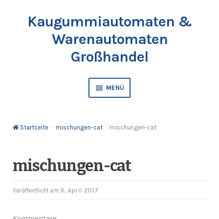
Kaugummiautomaten &
Zur
Springe
Navigation
zum
Warenautomaten
springen
Inhalt
Großhandel
MENÜ
Automaten
Startseite
mischungen-cat
mischungen-cat
Kaugummis
Bälle & Springbälle
mischungen-cat
Kapselfüllware
Veröffentlicht am
9. April 2017
Katalog & Preisliste bestellen
Kommentare