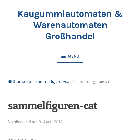
Kaugummiautomaten &
Zur
Springe
Navigation
zum
Warenautomaten
springen
Inhalt
Großhandel
MENÜ
Automaten
Startseite
sammelfiguren-cat
sammelfiguren-cat
Kaugummis
Bälle & Springbälle
sammelfiguren-cat
Kapselfüllware
Veröffentlicht am
9. April 2017
Katalog & Preisliste bestellen
Kommentare