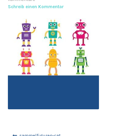
Schreib einen Kommentar
Anfragen-Korb
Beitragsnavigation
sammelfiguren-cat