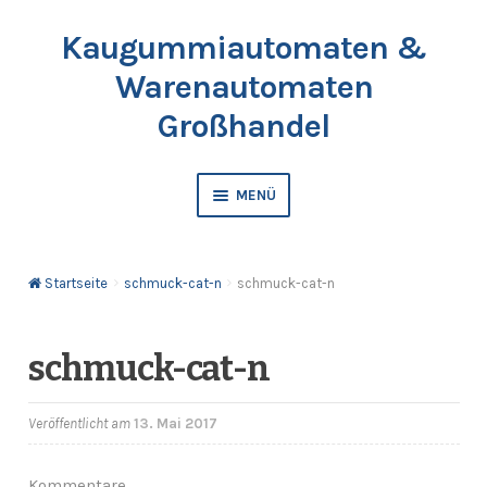
Kaugummiautomaten &
Zur
Springe
Navigation
zum
Warenautomaten
springen
Inhalt
Großhandel
MENÜ
Automaten
Startseite
schmuck-cat-n
schmuck-cat-n
Kaugummis
Bälle & Springbälle
schmuck-cat-n
Kapselfüllware
Veröffentlicht am
13. Mai 2017
Katalog & Preisliste bestellen
Kommentare