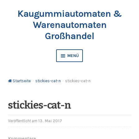
Kaugummiautomaten &
Zur
Springe
Navigation
zum
Warenautomaten
springen
Inhalt
Großhandel
MENÜ
Automaten
Startseite
stickies-cat-n
stickies-cat-n
Kaugummis
Bälle & Springbälle
stickies-cat-n
Kapselfüllware
Veröffentlicht am
13. Mai 2017
Katalog & Preisliste bestellen
Kommentare