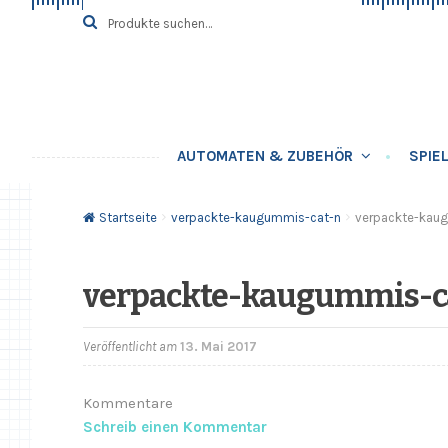
Zur
Springe
Suche
SUCHE
nach:
Navigation
zum
springen
Inhalt
AUTOMATEN & ZUBEHÖR
SPIE
Startseite
verpackte-kaugummis-cat-n
verpackte-kau
verpackte-kaugummis-c
Veröffentlicht am
13. Mai 2017
Kommentare
Schreib einen Kommentar