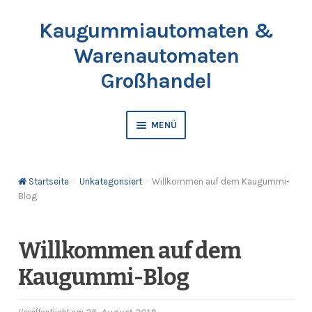
Kaugummiautomaten &
Zur
Springe
Navigation
zum
Warenautomaten
springen
Inhalt
Großhandel
MENÜ
Automaten
Startseite
Unkategorisiert
Willkommen auf dem Kaugummi-
Kaugummis
Blog
Bälle & Springbälle
Willkommen auf dem
Kapselfüllware
Kaugummi-Blog
Katalog & Preisliste bestellen